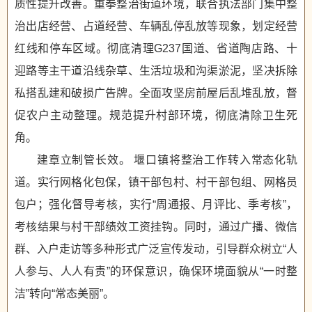
质性提升改善。重拳整治街道环境，联合执法部门集中整
治出店经营、占道经营、车辆乱停乱放等现象，划定经营
红线和停车区域。彻底清理G237国道、省道陶店路、十
迎路等主干道沿线杂草、生活垃圾和沟渠淤泥，坚决拆除
私搭乱建和破损广告牌。全面攻坚房前屋后乱堆乱放，督
促农户主动整理。规范提升村部环境，彻底清除卫生死
角。
建章立制管长效。 堰口镇将整治工作转入常态化轨
道。实行网格化包保，镇干部包村、村干部包组、网格员
包户；强化督导考核，实行“周通报、月评比、季考核”，
考核结果与村干部绩效工资挂钩。同时，通过广播、微信
群、入户走访等多种形式广泛宣传发动，引导群众树立“人
人参与、人人有责”的环保意识，确保环境面貌从“一时整
洁”转向“常态美丽”。