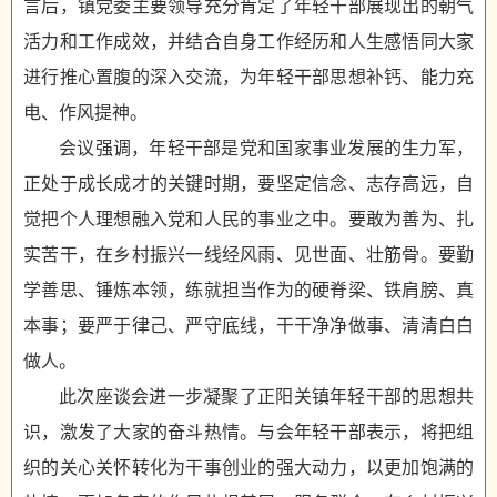
言后，镇党委主要领导充分肯定了年轻干部展现出的朝气
活力和工作成效，并结合自身工作经历和人生感悟同大家
进行推心置腹的深入交流，为年轻干部思想补钙、能力充
电、作风提神。
会议强调，年轻干部是党和国家事业发展的生力军，
正处于成长成才的关键时期，要坚定信念、志存高远，自
觉把个人理想融入党和人民的事业之中。要敢为善为、扎
实苦干，在乡村振兴一线经风雨、见世面、壮筋骨。要勤
学善思、锤炼本领，练就担当作为的硬脊梁、铁肩膀、真
本事；要严于律己、严守底线，干干净净做事、清清白白
做人。
此次座谈会进一步凝聚了正阳关镇年轻干部的思想共
识，激发了大家的奋斗热情。与会年轻干部表示，将把组
织的关心关怀转化为干事创业的强大动力，以更加饱满的