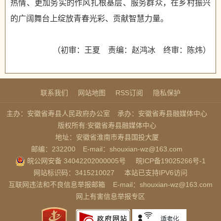
热情、更加务实的作风扎根基层、服务群众，在乡村振兴
的广阔舞台上绽放青春光彩、贡献智慧力量。
（初审：王夏 责编：赵鸿冰 终审：陈炜）
联系我们
网站地图
RSS订阅
隐私保护
主办：安徽省寿县人民政府办公室
承办：安徽省寿县融媒体中心
版权所有:安徽省寿县融媒体中心
地址：安徽省淮南市寿县国投大厦
邮编：232200
E-mail：shouxian-wz@163.com
皖公网安备 34042202000005号
皖ICP备19025266号-1
网站标识码：3415210027
本站已支持IPV6访问
互联网违法和不良信息举报邮箱
E-mail：shouxian-wz@163.com
网上有害信息举报专区