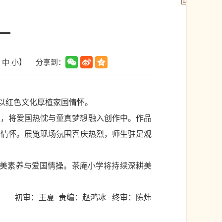
一
分享到：
中
小
】
、以红色文化厚植家国情怀。
意，将爱国热忱与童真梦想融入创作中。作品
子情怀。展览现场氛围喜庆热烈，师生驻足观
审美素养与爱国情操。茶庵小学将持续深耕美
初审：王夏 责编：赵鸿冰 终审：陈炜