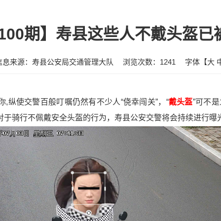
100期】寿县这些人不戴头盔已
信息来源：寿县公安局交通管理大队
浏览次数：
1241
字体【
大
有你,纵使交警百般叮嘱仍然有不少人“侥幸闯关”，“
戴头盔
”可不
！对于骑行不佩戴安全头盔的行为，寿县公安交警将会持续进行