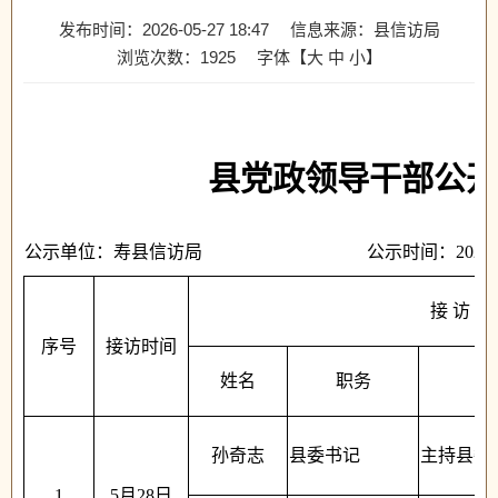
发布时间：2026-05-27 18:47
信息来源：县信访局
浏览次数：
1925
字体【
大
中
小
】
县党政领导干部公开
公示单位：寿县信访局
公示时间：2026
接 访 领
序号
接访时间
姓名
职务
孙奇志
县委书记
主持县委
1
5月28日