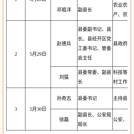
农业农村
邓祖洋
副县长
产、农机
县委副书记、县
长、县经开区党
赵德兵
县政府全
工委书记、管委
2
5月29日
会主任
县委常委、副县
科技等工
刘猛
长
村工作。
孙奇志
县委书记
主持县委
3
5月30日
副县长、公安局
徐磊
公安、司
局长