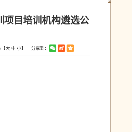
培训项目培训机构遴选公
分享到：
体【
大
中
小
】