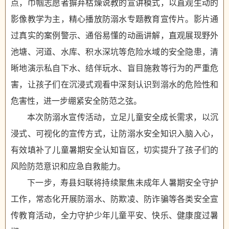
点，巾帼志愿者摒弃枯燥说教的宣讲模式，以直观生动的
影像教学为主，精心播放防溺水专题教育宣传片。影片通
过真实的案例警示、通俗易懂的动画讲解，直观展现野外
池塘、河道、水库、积水深坑等危险水域的安全隐患，清
晰地演示私自下水、结伴玩水、盲目施救等行为的严重危
害，让孩子们在沉浸式观看中深刻认识到溺水的危险性和
危害性，进一步绷紧安全防范之弦。
本次防溺水宣传活动，立足儿童安全成长需求，以沉
浸式、可视化的宣传方式，让防溺水安全知识入脑入心，
有效填补了儿童暑期安全认知盲区，切实提升了孩子们的
风险防范意识和应急自救能力。
下一步，寿县妇联将持续聚焦未成年人暑期安全守护
工作，常态化开展防溺水、防欺凌、防诈骗等各类安全宣
传教育活动，全力守护少年儿童平安、快乐、健康度过暑