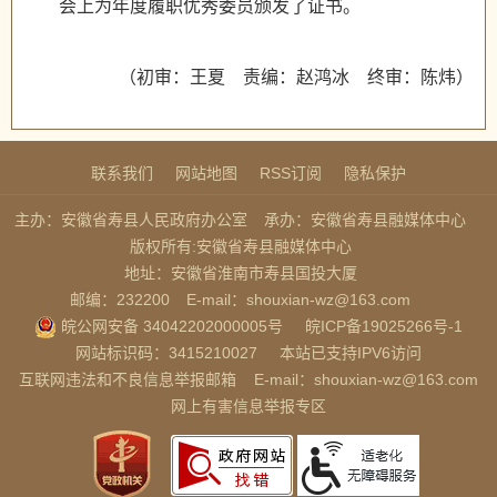
会上为年度履职优秀委员颁发了证书。
（初审：王夏 责编：赵鸿冰 终审：陈炜）
联系我们
网站地图
RSS订阅
隐私保护
主办：安徽省寿县人民政府办公室
承办：安徽省寿县融媒体中心
版权所有:安徽省寿县融媒体中心
地址：安徽省淮南市寿县国投大厦
邮编：232200
E-mail：shouxian-wz@163.com
皖公网安备 34042202000005号
皖ICP备19025266号-1
网站标识码：3415210027
本站已支持IPV6访问
互联网违法和不良信息举报邮箱
E-mail：shouxian-wz@163.com
网上有害信息举报专区