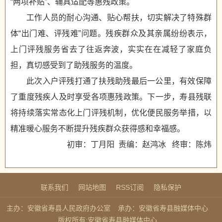
“两项补贴”、辅具适配等惠残政策。
工作人员的耐心沟通、贴心帮扶，切实解决了特殊群
体“出门难、评残难”问题。残疾群众及其亲属纷纷表示，
上门评残服务省去了往返奔波，实实在在减轻了家庭负
担，真切感受到了助残服务的温度。
此次入户评残打通了扶残助残最后一公里，有效保障
了重度残疾人及时享受各项惠残政策。下一步，寿县残联
将持续落实常态化上门评残机制，优化便民服务举措，以
精准暖心服务不断提升残疾群众获得感和幸福感。
初审：丁月阳 责编：赵鸿冰 终审：陈炜
联系我们
网站地图
RSS订阅
隐私保护
主办：安徽省寿县人民政府办公室
承办：安徽省寿县融媒体中心
版权所有:安徽省寿县融媒体中心