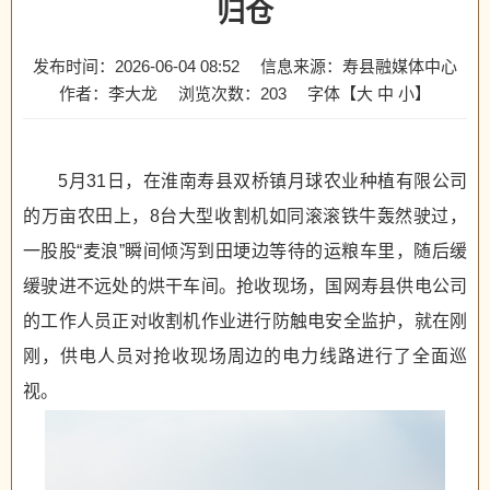
归仓
发布时间：2026-06-04 08:52
信息来源：寿县融媒体中心
作者：李大龙
浏览次数：
203
字体【
大
中
小
】
5月31日，在淮南寿县双桥镇月球农业种植有限公司
的万亩农田上，8台大型收割机如同滚滚铁牛轰然驶过，
一股股“麦浪”瞬间倾泻到田埂边等待的运粮车里，随后缓
缓驶进不远处的烘干车间。抢收现场，国网寿县供电公司
的工作人员正对收割机作业进行防触电安全监护，就在刚
刚，供电人员对抢收现场周边的电力线路进行了全面巡
视。