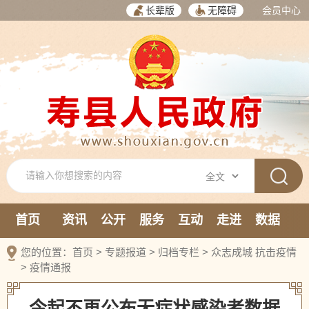
长辈版
无障碍
会员中心
首页
资讯
公开
服务
互动
走进
数据
新媒体
您的位置：
首页
>
专题报道
>
归档专栏
>
众志成城 抗击疫情
>
疫情通报
今起不再公布无症状感染者数据