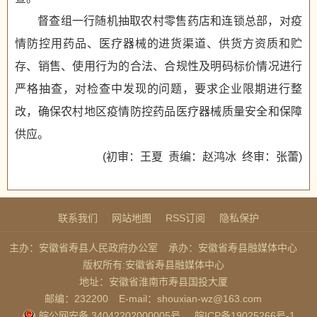
督查组一行随机抽取农村零售药店和连锁总部，对疫
情防控用药品、医疗器械的进货渠道、供货方资质和贮
存、销售、使用行为的合法、合规性及明码标价情况进行
严格抽查，对检查中发现的问题，要求企业限期进行整
改，确保农村地区疫情防控药品医疗器械质量安全和保障
供应。
(初审：王夏 责编：赵鸿冰 终审：张蕾)
联系我们
网站地图
RSS订阅
隐私保护
主办：安徽省寿县人民政府办公室
承办：安徽省寿县融媒体中心
版权所有:安徽省寿县融媒体中心
地址：安徽省淮南市寿县国投大厦
邮编：232200
E-mail：shouxian-wz@163.com
皖公网安备 34042202000005号
皖ICP备19025266号-1