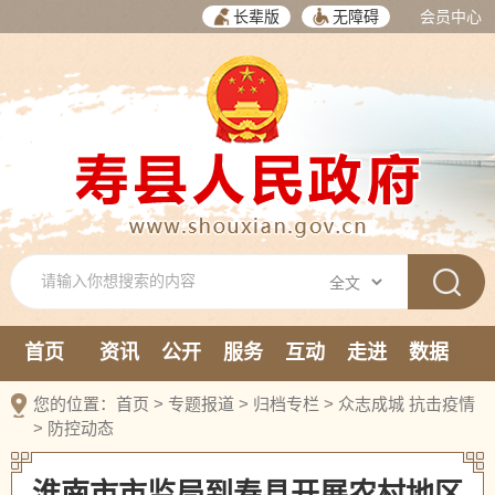
长辈版
无障碍
会员中心
首页
资讯
公开
服务
互动
走进
数据
新媒体
您的位置：
首页
>
专题报道
>
归档专栏
>
众志成城 抗击疫情
>
防控动态
淮南市市监局到寿县开展农村地区