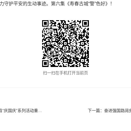
力守护平安的生动事迹。第六集《寿春古城“警”色好》！
扫一扫在手机打开当前页
国庆”系列活动重磅发布！
下一篇：
奋进强国路阔步新