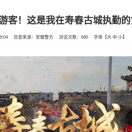
万游客！这是我在寿春古城执勤
:04
信息来源：安徽警方
浏览次数：
680
字体【
大
中
小
】