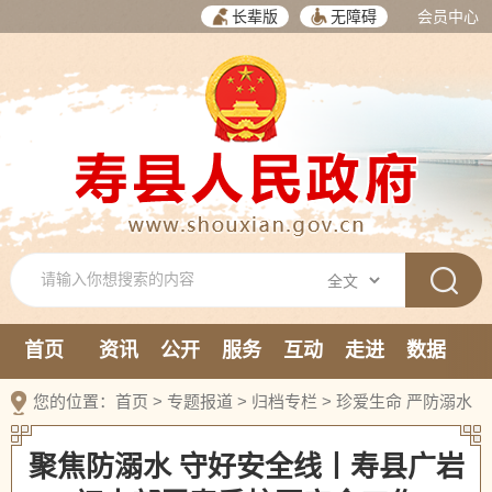
长辈版
无障碍
会员中心
首页
资讯
公开
服务
互动
走进
数据
新媒体
您的位置：
首页
>
专题报道
>
归档专栏
>
珍爱生命 严防溺水
聚焦防溺水 守好安全线丨寿县广岩