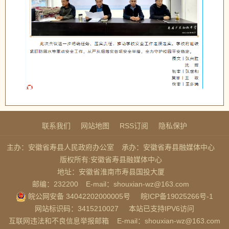
联系我们
网站地图
RSS订阅
隐私保护
主办：安徽省寿县人民政府办公室
承办：安徽省寿县融媒体中心
版权所有:安徽省寿县融媒体中心
地址：安徽省淮南市寿县国投大厦
邮编：232200
E-mail：shouxian-wz@163.com
皖公网安备 34042202000005号
皖ICP备19025266号-1
网站标识码：3415210027
本站已支持IPV6访问
互联网违法和不良信息举报邮箱
E-mail：shouxian-wz@163.com