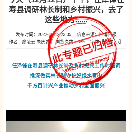
寿县调研林长制和乡村振兴，去了
这些地方......
发布时间：2022-12-12 23:09
信息来源：淮南日报
作者：廖凌云 朱庆磊
浏览次数：
859
字体【
大
中
小
】
任泽锋在寿县调研林长制及乡村振兴工作时强调
推深做实林长制守护好绿水青山
千方百计兴产业推动乡村全面振兴