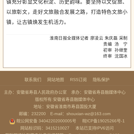
镇充分彰显文化积淀、历史韵味。要坚持以文促旅、
以旅彰文，走好文旅融合发展之路，打造特色文旅小
镇，让古镇焕发生机活力。
淮南日报全媒体记者 廖凌云 朱庆磊 采制
责编 汤 宁
初审
孙继奎
终审 沈国冰
联系我们
网站地图
RSS订阅
隐私保护
主办：安徽省寿县人民政府办公室
承办：安徽省寿县融媒体中心
版权所有:安徽省寿县融媒体中心
地址：安徽省淮南市寿县国投大厦
邮编：232200
E-mail：shouxian-wz@163.com
皖公网安备 34042202000005号
皖ICP备19025266号-1
网站标识码：3415210027
本站已支持IPV6访问