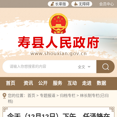
长辈版
无障碍
会员中心
首页
资讯
公开
服务
互动
走进
数据
新媒体
您的位置：
首页
>
专题报道
>
归档专栏
>
林长制专栏(已归
档)
今天（12月12日）下午，任泽锋在