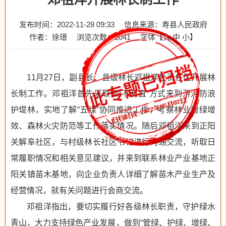
发布时间：2022-11-28 09:33
信息来源：寿县人民政府
作者：徐瑨
浏览次数：
2041
字体【
大
中
小
】
11月27日，副县长、县级林长邓祖洋赴责任区开展林
长制工作。邓祖洋首先采取“四不两直”方式来到淠河防浪
护堤林，实地了解“五绿”协同推进工作，考察林业增绿增
效、森林火灾防范等工作落实情况。随后邓祖洋来到正阳
关解阜社区，与村级林长社区书记进行沟通交流，听取日
常履职情况和相关意见建议，并来到联系林业产业基地正
阳关镇苗木基地，向企业负责人详细了解苗木产业生产及
经营情况，就有关问题进行会商交流。
邓祖洋指出，要切实履行好各级林长职责，守护绿水
青山，大力支持绿色产业发展，做到“管绿、护绿、增绿、