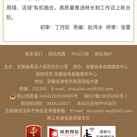
用绿、活绿”有机融合，高质量推进林长制工作迈上新台
阶。
初审：丁月阳 责编：赵鸿冰 终审：张蕾
联系我们
网站地图
RSS订阅
隐私保护
主办：安徽省寿县人民政府办公室
承办：安徽省寿县融媒体中心
版权所有:安徽省寿县融媒体中心
地址：安徽省淮南市寿县国投大厦
邮编：232200
E-mail：shouxian-wz@163.com
皖公网安备 34042202000005号
皖ICP备19025266号-1
网站标识码：3415210027
本站已支持IPV6访问
互联网违法和不良信息举报邮箱
E-mail：shouxian-wz@163.com
网上有害信息举报专区