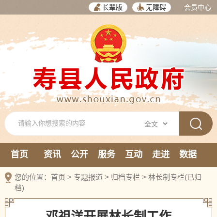
长辈版
无障碍
会员中心
首页
资讯
公开
服务
互动
走进
数据
新媒体
您的位置：
首页
>
专题报道
>
归档专栏
>
林长制专栏(已归
档)
邓祖洋开展林长制工作