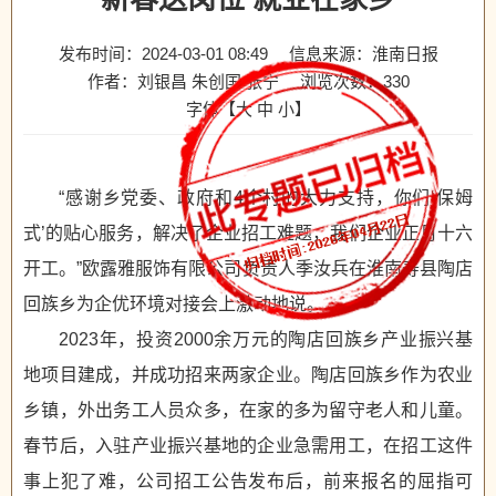
发布时间：2024-03-01 08:49
信息来源：淮南日报
作者：刘银昌 朱创国 张宁
浏览次数：
330
字体【
大
中
小
】
“感谢乡党委、政府和4个村的大力支持，你们‘保姆
式’的贴心服务，解决了企业招工难题，我们企业正月十六
开工。”欧露雅服饰有限公司负责人季汝兵在淮南寿县陶店
回族乡为企优环境对接会上激动地说。
2023年，投资2000余万元的陶店回族乡产业振兴基
地项目建成，并成功招来两家企业。陶店回族乡作为农业
乡镇，外出务工人员众多，在家的多为留守老人和儿童。
春节后，入驻产业振兴基地的企业急需用工，在招工这件
事上犯了难，公司招工公告发布后，前来报名的屈指可