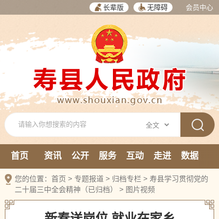
长辈版
无障碍
会员中心
首页
资讯
公开
服务
互动
走进
数据
新媒体
您的位置：
首页
>
专题报道
>
归档专栏
>
寿县学习贯彻党的
二十届三中全会精神（已归档）
>
图片视频
新春送岗位 就业在家乡