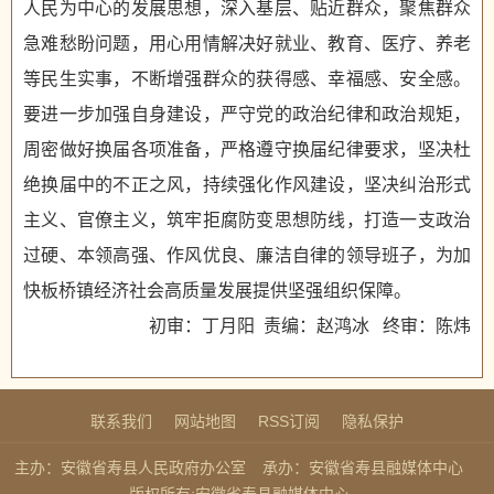
人民为中心的发展思想，深入基层、贴近群众，聚焦群众
急难愁盼问题，用心用情解决好就业、教育、医疗、养老
等民生实事，不断增强群众的获得感、幸福感、安全感。
要进一步加强自身建设，严守党的政治纪律和政治规矩，
周密做好换届各项准备，严格遵守换届纪律要求，坚决杜
绝换届中的不正之风，持续强化作风建设，坚决纠治形式
主义、官僚主义，筑牢拒腐防变思想防线，打造一支政治
过硬、本领高强、作风优良、廉洁自律的领导班子，为加
快板桥镇经济社会高质量发展提供坚强组织保障。
初审：丁月阳 责编：赵鸿冰 终审：陈炜
联系我们
网站地图
RSS订阅
隐私保护
主办：安徽省寿县人民政府办公室
承办：安徽省寿县融媒体中心