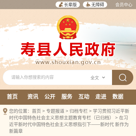
长辈版
无障碍
会员中心
首页
资讯
公开
服务
互动
走进
数据
新媒体
您的位置：
首页
>
专题报道
>
归档专栏
>
学习贯彻习近平新
时代中国特色社会主义思想主题教育专栏（已归档）
>
在习
近平新时代中国特色社会主义思想指引下——新时代 新作为
新篇章