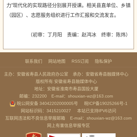
力”现代化的实现路径分别展开授课。相关县直单位、乡镇
（园区）、志愿服务组织进行工作汇报和交流发言。
（初审：丁月阳 责编：赵鸿冰 终审：陈炜）
联系我们
网站地图
RSS订阅
隐私保护
主办：安徽省寿县人民政府办公室
承办：安徽省寿县融媒体中心
版权所有:安徽省寿县融媒体中心
地址：安徽省淮南市寿县国投大厦
邮编：232200
E-mail：shouxian-wz@163.com
皖公网安备 34042202000005号
皖ICP备19025266号-1
网站标识码：3415210027
本站已支持IPV6访问
互联网违法和不良信息举报邮箱
E-mail：shouxian-wz@163.com
网上有害信息举报专区