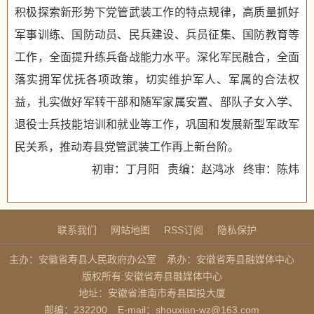
积极探索新形势下党管武装工作的特点规律，高质量抓好
军事训练、国防动员、民兵建设、兵员征集、国防教育等
工作，全面提升练兵备战能力水平。深化军民融合，全面
落实拥军优抚各项政策，切实维护军人、军属的合法权
益，扎实做好军转干部和随军家属安置、部队子女入学、
退役士兵技能培训和就业等工作，巩固和发展新型军政军
民关系，推动寿县党管武装工作再上新台阶。
初审：丁月阳 责编：赵鸿冰 终审：陈炜
联系我们
网站地图
RSS订阅
隐私保护
主办：安徽省寿县人民政府办公室
承办：安徽省寿县融媒体中心
版权所有:安徽省寿县融媒体中心
地址：安徽省淮南市寿县国投大厦
邮编：232200
E-mail：shouxian-wz@163.com