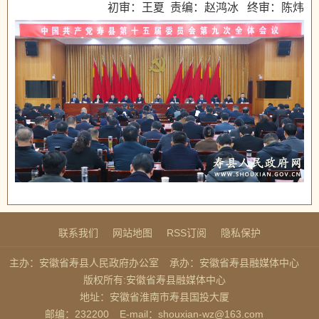
初审：王夏 责编：赵鸿冰 终审：陈炜
联系我们
网站地图
RSS订阅
隐私保护
主办：安徽省寿县人民政府办公室
承办：安徽省寿县融媒体中心
版权所有:安徽省寿县融媒体中心
地址：安徽省淮南市寿县国投大厦
邮编：232200
E-mail：shouxian-wz@163.com