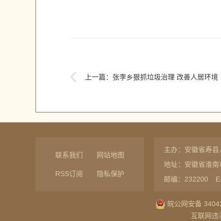
上一篇：
张李乡狠抓垃圾治理 改善人居环境
主办：安徽省寿县
联系我们
网站地图
地址：安徽省淮南
RSS订阅
隐私保护
邮编：232200
E
皖公网安备 34042
互联网违