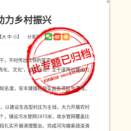
助力乡村振兴
分享到：
【
大
中
小
】
千，不时传出欢快的笑声。
亮化、文化”，加大沿街、主干道两边整治力
镇知名度，安丰塘镇积极实施各项民生工程，
施，以建设生态型村庄为主线，大力开展农村
个，铺设污水管网1973米，收水管网覆盖比
地段扎实开展清理整治，完成河沟塘渠疏浚清