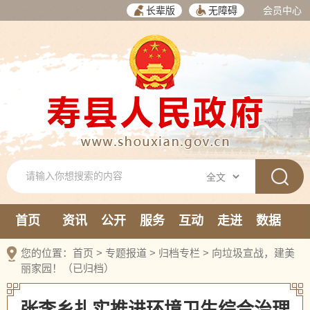
长辈版
无障碍
会员中心
首页
资讯
公开
服务
互动
走进
数据
新媒体
您的位置：
首页
>
专题报道
>
归档专栏
>
向垃圾宣战，建美
丽家园！（已归档）
张李乡扎实推进环境卫生综合治理