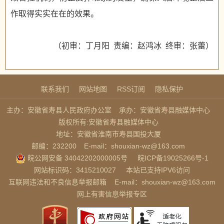
作取得实实在在的效果。
（初审：丁月阳 责编：赵鸿冰 终审：张蕾）
联系我们
网站地图
RSS订阅
隐私保护
主办：安徽省寿县人民政府办公室
承办：安徽省寿县融媒体中心
版权所有:安徽省寿县融媒体中心
地址：安徽省淮南市寿县国投大厦
邮编：232200
E-mail：shouxian-wz@163.com
皖公网安备 34042202000005号
皖ICP备19025266号-1
网站标识码：3415210027
本站已支持IPV6访问
互联网违法和不良信息举报邮箱
E-mail：shouxian-wz@163.com
网上有害信息举报专区