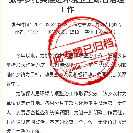
工作
发布时间：2021-09-22 08:39
信息来源：寿县人民政府
作者：徐仁信
浏览次数：
1513
字体【
大
中
小
】
今年以来，为抓好农村人居环境整治工作，张李乡多
举措加大整治力度，以创建环境优美、干净整洁、文明和
谐的乡镇为目标，动员全乡人民积极行动，共同打造“美丽
张李”。
为确保人居环境专项整治工作取得实效，该乡以村为
单位划定责任地。各村分片干部为环境卫生整治第一责任
人，负责督查检查和统筹调配，为进一步明确工作责任，
村内通过定期整治，不定时巡查，全方位、无死角开展环
境卫生整治工作。