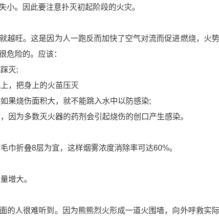
失小。因此要注意扑灭初起阶段的火灾。
就越旺。这是因为人一跑反而加快了空气对流而促进燃烧，火
很危险的。应该：
踩灭;
地上，把身上的火苗压灭
，如果烧伤面积大，就不能跳入水中以防感染;
喷射，因为多数灭火器的药剂会引起烧伤的创口产生感染。
般毛巾折叠8层为宜，这样烟雾浓度消除率可达60%。
尽量增大。
面的人很难听到。因为熊熊烈火形成一道火围墙，向外呼救实