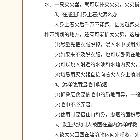
水、一只灭火器，就可以扑灭火灾，火灾损
3、在逃生时身上着火怎么办
人身上着火后千万不能跑，因为越跑火
种带到别的地方，还有可能扩大火势，这是
(1)尽量先把衣服脱掉，浸入水中或用脚
(2)如果来不及脱衣服，也可以卧倒在
(3)可以跳入附近的水池和水塘内灭火
(4)切忌用灭火器直接向着火人身上
4、怎样使用湿毛巾防烟
(1)折叠层数要依毛巾的质地而异，一
(2)毛巾不必弄湿。
(3)使用时要捂住口和鼻，虑烟的面积
5、发生火灾时人被困在室内怎样呼救
人被大火围困在建筑物内向外呼救，外