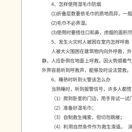
4、怎样使用湿毛巾防烟
(1)折叠层数要依毛巾的质地而异，一
(2)毛巾不必弄湿。
(3)使用时要捂住口和鼻，虑烟的面积
5、发生火灾时人被困在室内怎样呼救
人被大火围困在建筑物内向外呼救，外
静，人应卧倒在地面上呼救。因火势顺着气
外界容易听到呼救声，能够及时设法营救。
6、睡熟时听到火警该怎么办
当熟睡时，听到报警信号，许多人都慌
（1）爬到卧室的门边，用手背试一试
（2）准备好湿毛巾；
（3）自制救生绳索，但切勿跳楼；
（4）利用自然条件作为救生滑道。 消