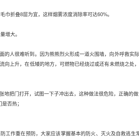
般毛巾折叠8层为宜，这样烟雾浓度消除率可达60%。
尽量增大。
面的人很难听到。因为熊熊烈火形成一道火围墙，向外呼救实
流向上升，在低矮的地方，可燃物已经烧过或还有未燃烧之处
张地把门打开，试图一下子冲出去，这种做法很危险，正确的做
门是否热；
防工作重在预防，大家应该掌握基本的防火、灭火及自救逃生常识