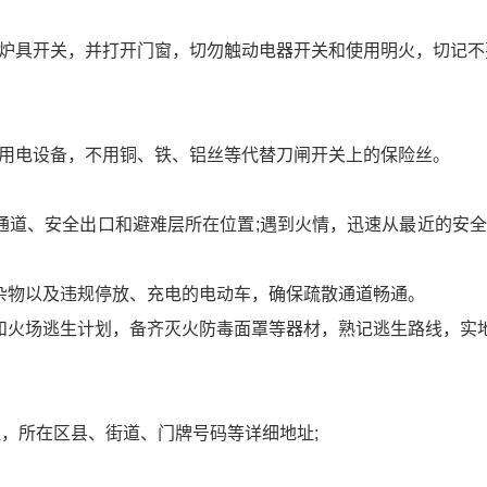
炉具开关，并打开门窗，切勿触动电器开关和使用明火，切记不
用电设备，不用铜、铁、铝丝等代替刀闸开关上的保险丝。
通道、安全出口和避难层所在位置;遇到火情，迅速从最近的安
杂物以及违规停放、充电的电动车，确保疏散通道畅通。
和火场逃生计划，备齐灭火防毒面罩等器材，熟记逃生路线，实
位，所在区县、街道、门牌号码等详细地址;