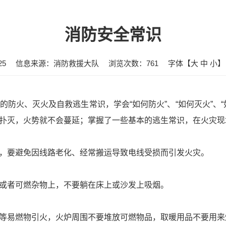
消防安全常识
25
信息来源：消防救援大队
浏览次数：
761
字体【
大
中
小
】
防火、灭火及自救逃生常识，学会“如何防火”、“如何灭火”、
扑灭，火势就不会蔓延；掌握了一些基本的逃生常识，在火灾现
，要避免因线路老化、经常搬运导致电线受损而引发火灾。
或者可燃杂物上，不要躺在床上或沙发上吸烟。
等易燃物引火，火炉周围不要堆放可燃物品，取暖用品不要用来