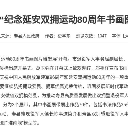
暨“纪念延安双拥运动80周年书画
息来源：寿县人民政府
作者：史学东
浏览次数：
1047
字体【
双拥运动80周年书画图片雕塑展”开幕。市退役军人事务局副局
吴标出席开幕式。胡玉强在开幕式上致欢迎辞，邓祖洋宣布书画
庆祝中国人民解放军建军96周年和延安双拥运动80周年的一项
要继续弘扬拥政爱民、拥军优属光荣传统，巩固发展新时代军
建安徽省双拥模范县，为推动寿县高质量发展做出双拥暨退役军
，分为3个展带，其中书画展带展出作品70件，包括书法作品35件
动、寿县籍现役军人侯长岭事迹简介和寿县双拥暨退役军人事
舰”“淮南舰”模型等。