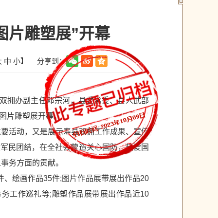
图片雕塑展”开幕
分享到：
大
中
小
】
长、双拥办副主任邓宗河，县委常委、县人武部
图片雕塑展开幕。
重要活动，又是展示寿县双拥工作成果、宣传
政军民团结，在全社会营造关心国防，热爱国
人事务方面的贡献。
、绘画作品35件;图片作品展带展出作品20
务工作巡礼等;雕塑作品展带展出作品近10