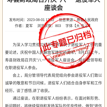
座谈会
发布时间：2023-08-01 17:22
信息来源：寿县人民政府
作者：夏军
浏览次数：
803
字体【
大
中
小
】
为深入学习贯彻习近平总书记关于退役军人工作的重
要论述，庆祝中国人民解放军建军96周年，8月1日上午，
寿县财政局召开庆“八一”退役军人座谈会。局分管领导和
在职退役军人参会。
会上，局分管领导代表局党组向参会退役军人们致以
诚挚的敬意和节日问候，退役军人们结合自身参军和工作
经历，谈了感悟,讲了收获。
通过座谈，在职退役军人纷纷表示，在面对新形势、
新问题时，将继续保持和发扬军队的优良传统，做到“退伍