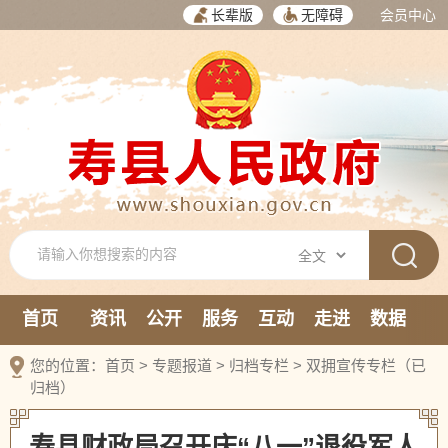
长辈版
无障碍
会员中心
首页
资讯
公开
服务
互动
走进
数据
新媒体
您的位置：
首页
>
专题报道
>
归档专栏
>
双拥宣传专栏（已
归档）
寿县财政局召开庆“八一”退役军人