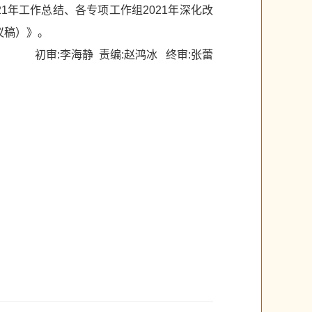
年工作总结、各专项工作组2021年深化改
议稿）》。
初审:李海静 责编:赵鸿冰 终审:张蕾