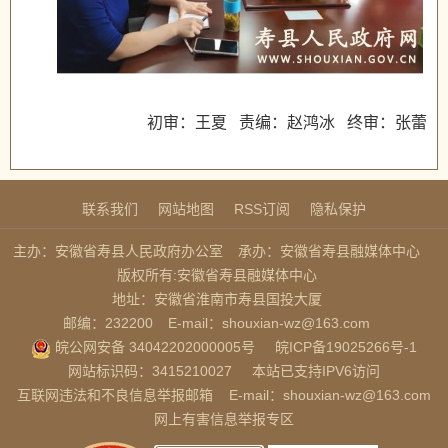
初审：王夏 责编：赵鸿冰 终审：张蕾
联系我们
网站地图
RSS订阅
隐私保护
主办：安徽省寿县人民政府办公室
承办：安徽省寿县融媒体中心
版权所有:安徽省寿县融媒体中心
地址：安徽省淮南市寿县国投大厦
邮编：232200
E-mail：shouxian-wz@163.com
皖公网安备 34042202000005号
皖ICP备19025266号-1
网站标识码：3415210027
本站已支持IPV6访问
互联网违法和不良信息举报邮箱
E-mail：shouxian-wz@163.com
网上有害信息举报专区