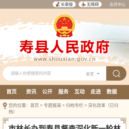
长辈版
无障碍
会员中心
首页
资讯
公开
服务
互动
走进
数据
新媒体
您的位置：
首页
>
专题报道
>
归档专栏
>
深化改革（已归
档）
市林长办到寿县督查深化新一轮林