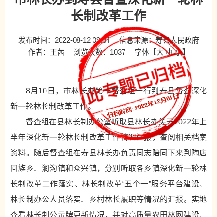
长制改革工作
发布时间：2022-08-12 09:34
信息来源：寿县人民政府
作者：王茜
浏览次数：
1037
字体【
大
中
小
】
8月10日，市林长办第一督查组一行到寿县督查深化
新一轮林长制改革工作。
督查组在县林长制办公室听取县林长办关于2022年上
半年深化新一轮林长制改革工作情况汇报，查阅相关档案
资料。随后督查组在寿县林长办负责同志陪同下来到陶店
回族乡、涧沟镇和众兴镇，分别听取各乡镇深化新一轮林
长制改革工作落实、林长制改革“五个一”服务平台建设、
林长制办公人员落实、乡村林长履职等情况的汇报。实地
查看林长制公示牌更新情况，并对高质量农田林网建设、