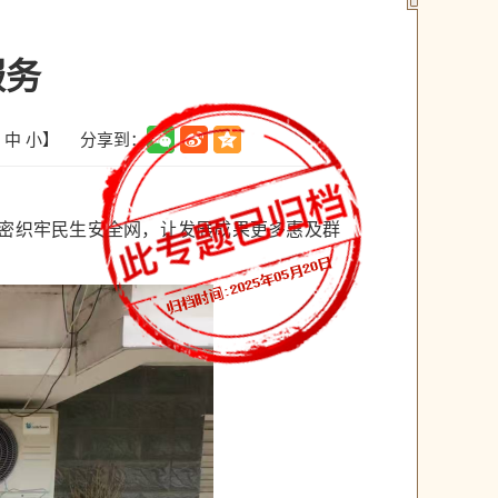
服务
分享到：
中
小
】
织密织牢民生安全网，让发展成果更多惠及群