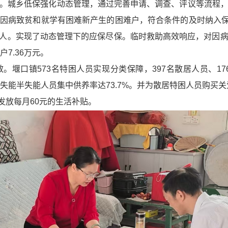
。城乡低保强化动态管理，通过完善申请、调查、评议等流程
因病致贫和就学有困难新产生的困难户，符合条件的及时纳入保障
出20人。实现了动态管理下的应保尽保。临时救助高效响应，对因
7.36万元。
堰口镇573名特困人员实现分类保障，397名散居人员、17
），失能半失能人员集中供养率达73.7%。并为散居特困人员购买
发放每月60元的生活补贴。