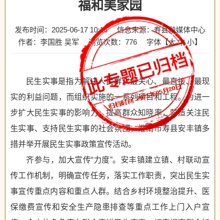
福和美家园
发布时间：2025-06-17 10:16
信息来源：寿县融媒体中心
作者：李国胜 吴军
浏览次数：
776
字体【
大
中
小
】
民生实事是指为解决人民群众最关心、最直接、最现
实的利益问题，而组织实施的一系列项目和工程。为进一
步扩大民生实事的影响力，提高群众知晓率，营造关注民
生实事、支持民生实事的社会氛围，淮南市寿县安丰镇多
措并举开展民生实事政策宣传活动。
齐参与，加大宣传“力度”。安丰镇建立镇、村联动宣
传工作机制，明确宣传任务，落实工作职责，突出民生实
事宣传重点内容和重点人群。结合乡村环境整治提升、医
保缴费宣传和安全生产隐患排查等重点工作上门入户宣