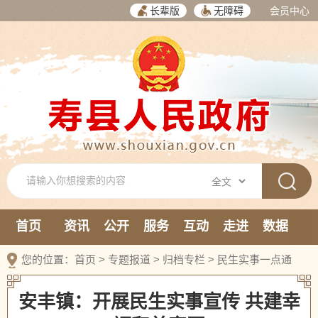
长辈版
无障碍
会员中心
首页
资讯
公开
服务
互动
走进
数据
新媒体
您的位置：
首页
>
专题报道
>
归档专栏
>
民生实事一点通
安丰镇：开展民生实事宣传 共建幸