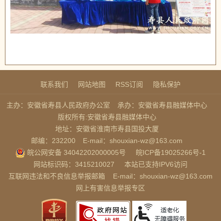
联系我们
网站地图
RSS订阅
隐私保护
主办：安徽省寿县人民政府办公室
承办：安徽省寿县融媒体中心
版权所有:安徽省寿县融媒体中心
地址：安徽省淮南市寿县国投大厦
邮编：232200
E-mail：shouxian-wz@163.com
皖公网安备 34042202000005号
皖ICP备19025266号-1
网站标识码：3415210027
本站已支持IPV6访问
互联网违法和不良信息举报邮箱
E-mail：shouxian-wz@163.com
网上有害信息举报专区