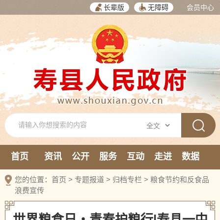
长辈版
无障碍
会员中心
首页
资讯
公开
服务
互动
走进
数据
新媒体
您的位置：
首页
>
专题报道
>
归档专栏
>
粮食节约和反食品
浪费宣传
世界粮食日・青春护粮行|寿县一中