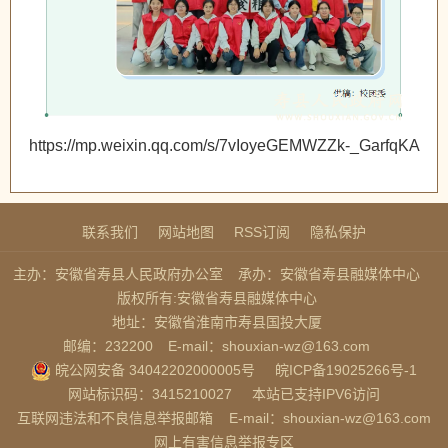
https://mp.weixin.qq.com/s/7vIoyeGEMWZZk-_GarfqKA
联系我们
网站地图
RSS订阅
隐私保护
主办：安徽省寿县人民政府办公室
承办：安徽省寿县融媒体中心
版权所有:安徽省寿县融媒体中心
地址：安徽省淮南市寿县国投大厦
邮编：232200
E-mail：shouxian-wz@163.com
皖公网安备 34042202000005号
皖ICP备19025266号-1
网站标识码：3415210027
本站已支持IPV6访问
互联网违法和不良信息举报邮箱
E-mail：shouxian-wz@163.com
网上有害信息举报专区