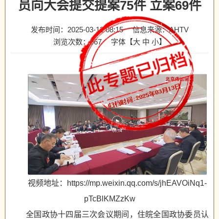
员向大会提交提案75件 立案69件
发布时间：2025-03-12 08:15
信息来源：AHTV
浏览次数：
967
字体【
大
中
小
】
视频地址：https://mp.weixin.qq.com/s/jhEAVOiNq1-
pTcBlKMZzKw
全国政协十四届三次会议期间，住皖全国政协委员认