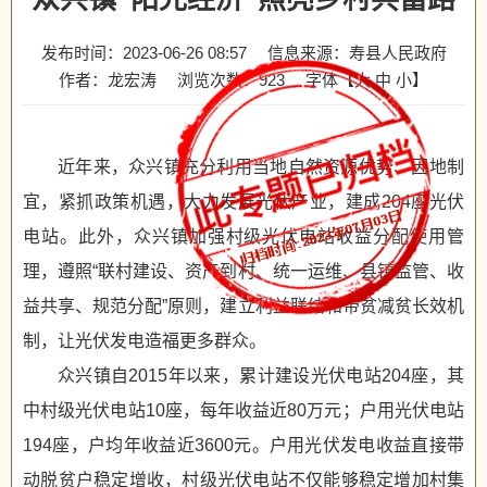
发布时间：2023-06-26 08:57
信息来源：寿县人民政府
作者：龙宏涛
浏览次数：
923
字体【
大
中
小
】
近年来，众兴镇充分利用当地自然资源优势、因地制
宜，紧抓政策机遇，大力发展光伏产业，建成204座光伏
电站。此外，众兴镇加强村级光伏电站收益分配使用管
理，遵照“联村建设、资产到村、统一运维、县镇监管、收
益共享、规范分配”原则，建立利益联结和带贫减贫长效机
制，让光伏发电造福更多群众。
众兴镇自2015年以来，累计建设光伏电站204座，其
中村级光伏电站10座，每年收益近80万元；户用光伏电站
194座，户均年收益近3600元。户用光伏发电收益直接带
动脱贫户稳定增收，村级光伏电站不仅能够稳定增加村集