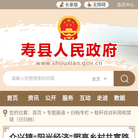
长辈版
无障碍
会员中心
首页
资讯
公开
服务
互动
走进
数据
新媒体
您的位置：
首页
>
专题报道
>
归档专栏
>
秸秆综合利用和禁
烧（已归档）
众兴镇“阳光经济”照亮乡村共富路