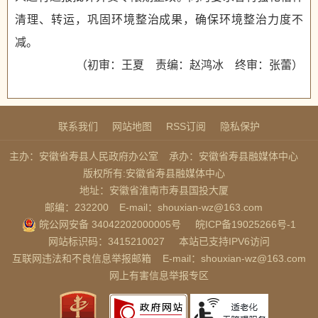
清理、转运，巩固环境整治成果，确保环境整治力度不
减。
（初审：王夏 责编：赵鸿冰 终审：张蕾）
联系我们
网站地图
RSS订阅
隐私保护
主办：安徽省寿县人民政府办公室
承办：安徽省寿县融媒体中心
版权所有:安徽省寿县融媒体中心
地址：安徽省淮南市寿县国投大厦
邮编：232200
E-mail：shouxian-wz@163.com
皖公网安备 34042202000005号
皖ICP备19025266号-1
网站标识码：3415210027
本站已支持IPV6访问
互联网违法和不良信息举报邮箱
E-mail：shouxian-wz@163.com
网上有害信息举报专区