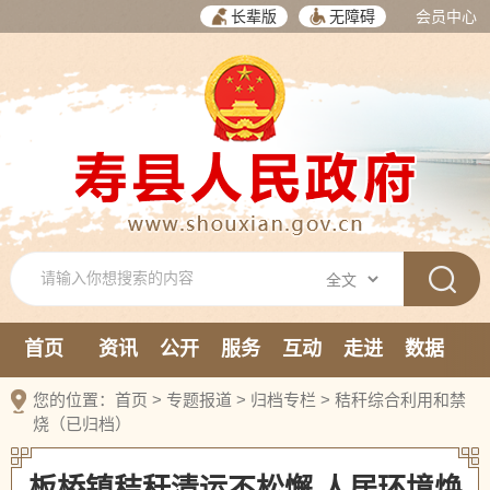
长辈版
无障碍
会员中心
首页
资讯
公开
服务
互动
走进
数据
新媒体
您的位置：
首页
>
专题报道
>
归档专栏
>
秸秆综合利用和禁
烧（已归档）
板桥镇秸秆清运不松懈 人居环境焕