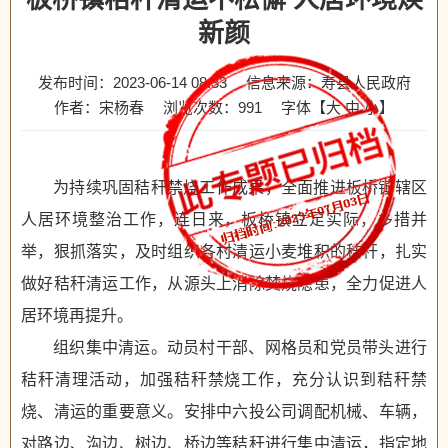
新颜
发布时间：2023-06-14 08:33
信息来源：寿县人民政府
作者：宋杨春
浏览次数：
991
字体【
大
中
小
】
为持续巩固秸秆禁烧工作成果，全面推进板桥镇辖区
人居环境整治工作，连日来，板桥镇立足实际，多措并
举，狠抓落实，及时组织各村清运小麦堆积的秸秆，扎实
做好秸秆清运工作，从源头上消除焚烧隐患，全力促进人
居环境再提升。
组织集中清运。动员村干部、网格员和党员带头进行
秸秆清理活动，加强秸秆禁烧工作，充分认识到秸秆禁
烧、清运的重要意义。安排中六投公司调配机械、车辆，
对路边、沟边、树边、桥边等秸秆进行集中清运，指定地