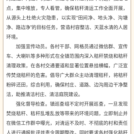
点，集中堆放，专人看管，确保秸秆清运工作全面开展，
从源头上杜绝火灾隐患，以实现“田间净、地头净、沟塘
净、路边净”的目标任务，营造村容整洁、天蓝水清的人居
环境。
加强宣传动员。各村干部、网格员通过微信群、宣传
车、大喇叭等多种形式在全镇范围内深入秸秆禁烧和秸秆
清理政策，在各村交通要道和显著位置悬挂横幅，广泛宣
传焚烧秸秆的危害。倡导广大群众主动清理秸秆，将秸秆
粉碎还田，综合利用，确保村庄、道路、边沟周边干净整
洁，助推清洁村庄、清洁庭院建设。
强化督导检查。镇巡查组不定时开展巡查，一旦发现
焚烧秸秆、秸秆乱堆乱放等带来的环境问题，立即制止并
在微信工作群中曝光，对清运不及时、不彻底的村和责任
人进行通报批评并责令限期整改。同时要求各村强化秸秆