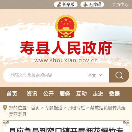
长辈版
无障碍
会员中心
首页
资讯
公开
服务
互动
走进
数据
新媒体
您的位置：
首页
>
专题报道
>
归档专栏
>
禁放烟花爆竹共建
美丽寿县
县应急局到窑口镇开展烟花爆竹专