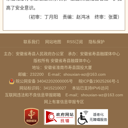
高了安全意识。
（初审：丁月阳 责编：赵鸿冰 终审：张蕾）
联系我们
网站地图
RSS订阅
隐私保护
主办：安徽省寿县人民政府办公室
承办：安徽省寿县融媒体中心
版权所有:安徽省寿县融媒体中心
地址：安徽省淮南市寿县国投大厦
邮编：232200
E-mail：shouxian-wz@163.com
皖公网安备 34042202000005号
皖ICP备19025266号-1
网站标识码：3415210027
本站已支持IPV6访问
互联网违法和不良信息举报邮箱
E-mail：shouxian-wz@163.com
网上有害信息举报专区