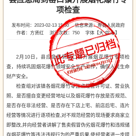
项检查
发布时间：2023-02-13 15:50
信息来源：寿县人民政府
作者：方贤红
浏览次数：
750
字体【
大
中
小
】
2月10日，县应急局到窑口镇开展烟花爆竹专项检
查，持续巩固烟花爆竹领域安全生产工作，确保人民生命
财产安全。
检查组对该镇各烟花爆竹零售点经营许可证、营业执
照、是否擅自变更经营地址以及烟花爆竹存放是否规范、
是否存在非法经营、是否存在下店上宅、前店后宅、连片
经营等情况进行逐项检查,对不规范经营的现场要求商家立
即整改,并向经营者讲解了售卖假冒伪劣烟花爆竹和违规储
存烟花爆竹等违法违规行为的严重后果,使经营者进一步提