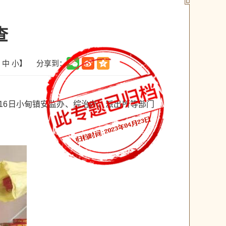
查
分享到：
中
小
】
16日小甸镇安监办、综治办、派出所等部门