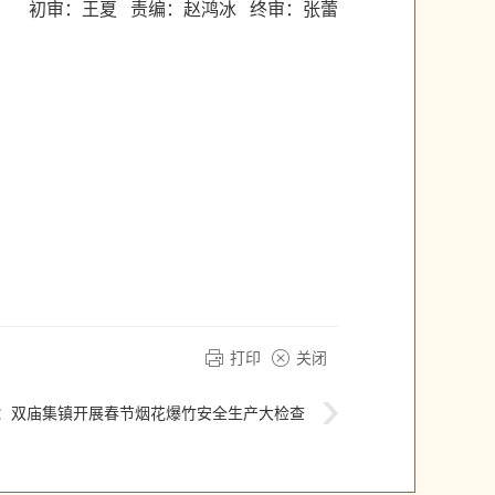
初审：王夏 责编：赵鸿冰 终审：张蕾
打印
关闭
：
双庙集镇开展春节烟花爆竹安全生产大检查