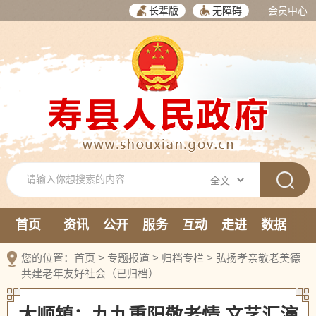
长辈版
无障碍
会员中心
首页
资讯
公开
服务
互动
走进
数据
新媒体
您的位置：
首页
>
专题报道
>
归档专栏
>
弘扬孝亲敬老美德
共建老年友好社会（已归档）
大顺镇：九九重阳敬老情 文艺汇演