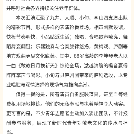
并呼吁社会各界持续关注老年群体。
本次汇演汇聚了九井、大顺、小甸、李山四支演出队
的精彩节目。形式多样的表演轮番登场，相声幽默诙谐，
快板节奏明快，小品贴近生活；独唱、合唱歌声嘹亮，舞
蹈舞姿翩跹；乐器独奏与合奏旋律悠扬，黄梅戏、庐剧等
地方戏曲更显文化底蕴。其中，86岁高龄的李坤琴老人以
一曲《敢教日月换新天》惊艳全场，激越清脆的嗓音赢得
阵阵掌声与喝彩。小甸寿县庐剧团带来的庐剧选段，以专
业唱腔与深情演绎将现场气氛推向高潮。
值得一提的是，所有演员自备服装道具，甚至自筹经
费租用场地排练。他们的无私奉献与执着精神令人动容。
更可喜的是，不少青年志愿者主动加入演出团队，不计报
酬参与服务，展现了新时代青年对敬老文化的传承与担
当。