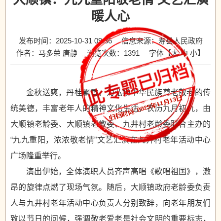
暖人心
发布时间：2025-10-31 09:36
信息来源：寿县人民政府
作者：马多荣 唐静
浏览次数：
1391
字体【
大
中
小
】
金秋送爽，丹桂飘香。为弘扬中华民族尊老敬老的传
统美德，丰富老年人的精神文化生活，农历九月初九，由
大顺镇老龄委、大顺镇老教委、九井村老龄委联合主办的
“九九重阳，浓浓敬老情”文艺汇演在九井村老年活动中心
广场隆重举行。
演出伊始，全体演职人员齐声高唱《歌唱祖国》，激
昂的旋律点燃了现场气氛。随后，大顺镇政府老龄委负责
人与九井村老年活动中心负责人分别致辞，向老年朋友们
致以节日的问候，强调敬老爱老是社会文明的重要标志，