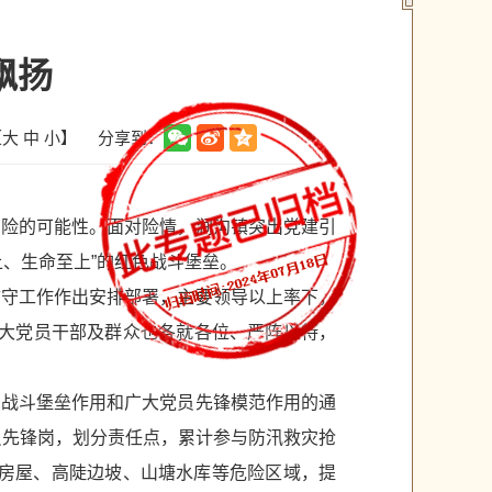
飘扬
分享到：
【
大
中
小
】
出险的可能性。面对险情，涧沟镇突出党建引
、生命至上”的红色战斗堡垒。
防守工作作出安排部署，主要领导以上率下，
广大党员干部及群众也各就各位、严阵以待，
织战斗堡垒作用和广大党员先锋模范作用的通
员先锋岗，划分责任点，累计参与防汛救灾抢
旧房屋、高陡边坡、山塘水库等危险区域，提