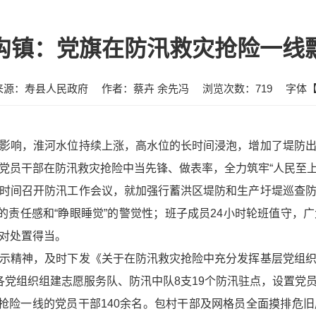
沟镇：党旗在防汛救灾抢险一线
来源：寿县人民政府
作者：蔡卉 余先冯
浏览次数：
719
字体
影响，淮河水位持续上涨，高水位的长时间浸泡，增加了堤防
党员干部在防汛救灾抢险中当先锋、做表率，全力筑牢“人民至上
时间召开防汛工作会议，就加强行蓄洪区堤防和生产圩堤巡查
”的责任感和“睁眼睡觉”的警觉性；班子成员24小时轮班值守，
对处置得当。
示精神，及时下发《关于在防汛救灾抢险中充分发挥基层党组
各党组织组建志愿服务队、防汛中队8支19个防汛驻点，设置党
灾抢险一线的党员干部140余名。包村干部及网格员全面摸排危