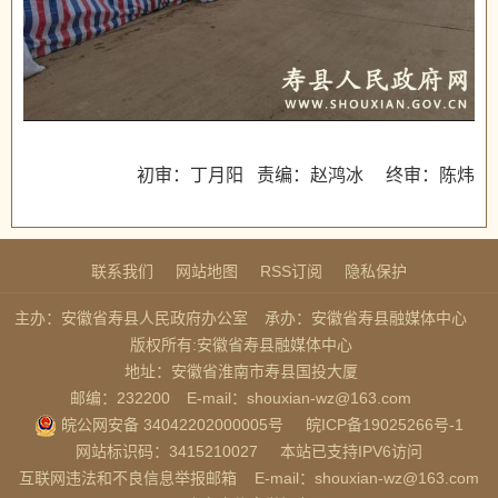
初审：丁月阳 责编：赵鸿冰 终审：陈炜
联系我们
网站地图
RSS订阅
隐私保护
主办：安徽省寿县人民政府办公室
承办：安徽省寿县融媒体中心
版权所有:安徽省寿县融媒体中心
地址：安徽省淮南市寿县国投大厦
邮编：232200
E-mail：shouxian-wz@163.com
皖公网安备 34042202000005号
皖ICP备19025266号-1
网站标识码：3415210027
本站已支持IPV6访问
互联网违法和不良信息举报邮箱
E-mail：shouxian-wz@163.com