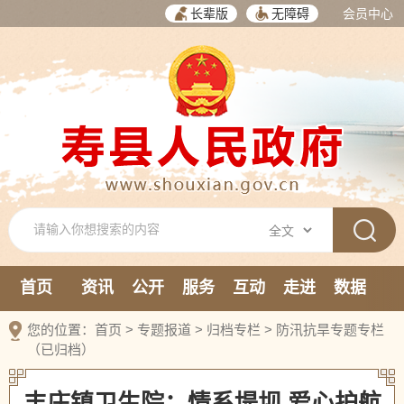
长辈版
无障碍
会员中心
首页
资讯
公开
服务
互动
走进
数据
新媒体
您的位置：
首页
>
专题报道
>
归档专栏
>
防汛抗旱专题专栏
（已归档）
丰庄镇卫生院：情系堤坝 爱心护航