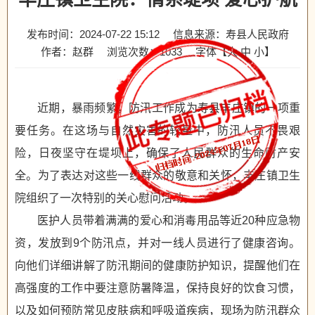
发布时间：2024-07-22 15:12
信息来源：寿县人民政府
作者：赵群
浏览次数：
1033
字体【
大
中
小
】
近期，暴雨频繁，防汛工作成为寿县丰庄镇的一项重
要任务。在这场与自然灾害的较量中，防汛人员不畏艰
险，日夜坚守在堤坝上，确保了人民群众的生命财产安
全。为了表达对这些一线群众的敬意和关怀，丰庄镇卫生
院组织了一次特别的关心慰问活动。
医护人员带着满满的爱心和消毒用品等近20种应急物
资，发放到9个防汛点，并对一线人员进行了健康咨询。
向他们详细讲解了防汛期间的健康防护知识，提醒他们在
高强度的工作中要注意防暑降温，保持良好的饮食习惯，
以及如何预防常见皮肤病和呼吸道疾病，现场为防汛群众