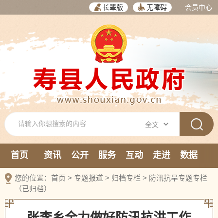
长辈版
无障碍
会员中心
首页
资讯
公开
服务
互动
走进
数据
新媒体
您的位置：
首页
>
专题报道
>
归档专栏
>
防汛抗旱专题专栏
（已归档）
张李乡全力做好防汛抗洪工作