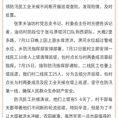
领防汛民工全天候不间断开展巡堤查险，发现险情，及时
处置。
张李乡油坊村党总支书记、村委会主任时光德告诉记
者，油坊村防段位于张马淠堤河口队到西郢队，大概2里
多路，7月11日晚上因上游水库泄洪，淠河水位超过警戒
水位，乡防汛指挥部安排部署，7月12日我村立即安排一
线民工10余人上堤清障巡堤，包村点长与村两委成员靠前
指挥。7月15日，接到防汛指挥部通知，二线民工也要上
堤巡逻，我们村二线民工25人，分为五组分开巡堤，包村
点长与村两委成员及民工全天候在堤上巡逻，坚守在防汛
第一线，确保人民群众生命财产安全。
防汛民工孙维涛说，他们上堤有5 6天了，村干部每
天都带着他们不间断的轮流巡堤，特别辛苦，但是为了不
让大堤被洪水冲破，农田被淹，虽然辛苦一点也是值得的