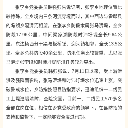
张李乡党委委员韩强强告诉记者，张李乡地理位置比
较特殊，全乡境内三条河流穿境而过，其中西边与霍邱县
的冯领乡隔淠河相望，在张李乡防段隶属张马淠堤，全乡
防段17.96公里，中间梁家湖防段时沛圩堤全长9.64公
里，东边杨西分干渠与板桥镇、迎河镇相邻，全长13.5公
里。全乡总共防段40余公里，防汛任务比较繁重，尤以张
马淠堤张李段和时沛圩堤防汛任务较为突出。
张李乡党委委员韩强强说，7月11日以来，受上游泄
洪及强降雨影响，张马淠堤和时沛圩堤水位迅速上涨，突
破警戒水位，乡防指按照县防指要求，迅速组织一二线民
工上堤巡堤清障，查险突置，目前一、二线民工570多名
全部在岗在位，相信在乡党委政府的领导下，在县防指的
支持和监督下，一定能够安全度过汛期。