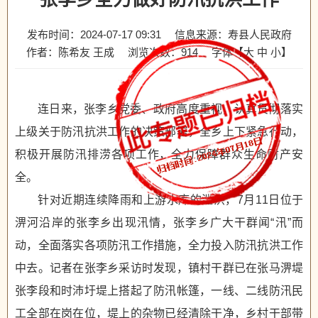
发布时间：2024-07-17 09:31
信息来源：寿县人民政府
作者：陈希友 王成
浏览次数：
914
字体【
大
中
小
】
连日来，张李乡党委、政府高度重视，认真贯彻落实
上级关于防汛抗洪工作的决策部署，全乡上下紧急行动，
积极开展防汛排涝各项工作，全力保障群众生命财产安
全。
针对近期连续降雨和上游水库的泄洪，7月11日位于
淠河沿岸的张李乡出现汛情，张李乡广大干群闻“汛”而
动，全面落实各项防汛工作措施，全力投入防汛抗洪工作
中去。记者在张李乡采访时发现，镇村干群已在张马淠堤
张李段和时沛圩堤上搭起了防汛帐篷，一线、二线防汛民
工全部在岗在位，堤上的杂物已经清除干净，乡村干部带