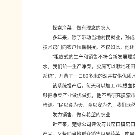
探索净菜，做有理念的农人
多年来，除了带动当地村民就业，孙成
技术窍门向农户倾囊相授。不仅如此，他还
“粗放式的生产和销售不符合新发展理
水。我们统一生产净菜，皮屑可以就地还田，
系统”，开凿了一口80多米的深井提供优质
该系统投产后，每天可以加工7吨根茎
够把净菜产业做优做强，他不断研究摸索市
检测。“民以食为天、食以安为先，我们既
发力销售，做有希望的农业
近年来，楚缘公司建设寿县窑口镇窑口
产品，又帮助当地群众销售瓜果蔬菜、肉禽