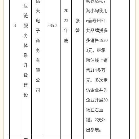
挑
助农活动，
应
夫
20
淘小甸使用
链
电
23
张
e品寿州公
3
服
585.3
子
年
磐
共品牌拼多
务
商
底
多销售1920
体
务
3元，继承
系
有
粮油线上销
升
限
售214多万
级
公
元。多次走
建
司
访企业并为
设
企业开展30
场左右直
播。2次外
出参展。