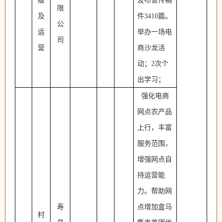
级
发布宣传稿
限
及
件3410篇。
公
运
举办一场电
司
营
商沙龙活
动；2次个
出学习；
强化电商
网点农产品
上行，丰富
服务范围，
增强网点自
持运营能
力。帮助网
寿
点增加盒马
村