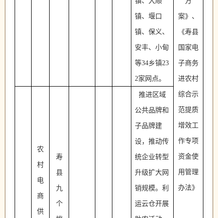
镇、大顺
方
镇、堰口
案》、
镇、保义、
《寿县
安丰、小甸
国家电
等34乡镇23
子商务
2家网点。
进农村
综合示
推进区域
范提质
公共品牌和
增效工
子品牌建
作专项
设，推动传
农
资金使
寿
统企业转型
村
用管理
县
升级扩大网
电
办法》
九
销规模。利
商
个
运云仓开展
供