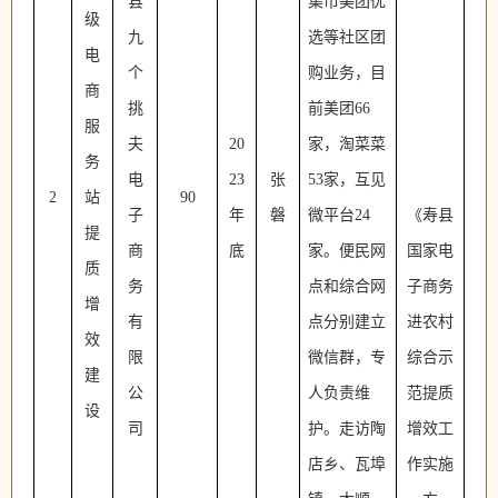
县
集市美团优
级
九
选等社区团
电
个
购业务，目
商
挑
前美团
66
服
夫
20
家，淘菜菜
务
电
23
张
53家，互见
2
站
90
子
年
磐
微平台24
《寿县
提
商
底
家。便民网
国家电
质
务
点和综合网
子商务
增
有
点分别建立
进农村
效
限
微信群，专
综合示
建
公
人负责维
范提质
设
司
护。走访陶
增效工
店乡、瓦埠
作实施