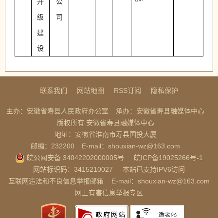
升
公
级
司
建
设
联系我们
网站地图
RSS订阅
隐私保护
主办：安徽省寿县人民政府办公室
承办：安徽省寿县融媒体中心
版权所有:安徽省寿县融媒体中心
地址：安徽省淮南市寿县国投大厦
邮编：232200
E-mail：shouxian-wz@163.com
皖公网安备 34042202000005号
皖ICP备19025266号-1
网站标识码：3415210027
本站已支持IPV6访问
互联网违法和不良信息举报邮箱
E-mail：shouxian-wz@163.com
网上有害信息举报专区