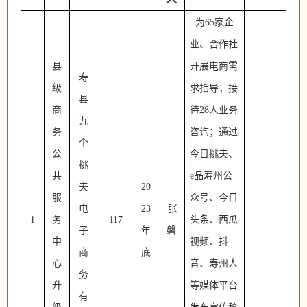
为
65家企
业、合作社
县
开展电商需
寿
级
求指导；接
县
商
待28人业务
九
务
咨询；通过
个
公
今日挑夫、
挑
共
e品寿州公
夫
20
服
众号、今日
电
23
张
1
务
117
头条、西瓜
子
年
磐
中
视频、抖
商
底
心
音、寿州人
务
升
等媒体平台
有