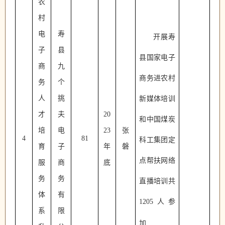
农
村
电
寿
开展寿
子
县
县国家电子
商
九
商务进农村
务
个
人
挑
新媒体培训
才
夫
20
和中国煤炭
培
电
23
张
4
81
科工集团定
育
子
年
磐
点帮扶网络
服
商
底
务
务
直播培训共
体
有
1205人参
系
限
加.