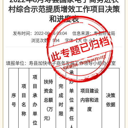
村综合示范提质增效工作项目决策
和进度表
发布时间：2022-08-26 09:04
信息来源：寿县经信局
浏览次数：
594
字体【
大
中
小
】
填报单位：寿县加快电子商务发展工作领导小组办公室
承
项
扶持
办
项
目
完
资金
单
项目建设
序
目
承
成
决策
总额
位
内容和进
号
名
办
时
依据
（万
责
度
称
单
限
元）
任
位
人