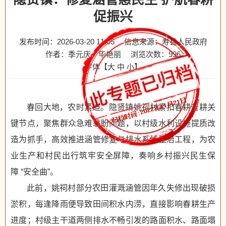
促振兴
发布时间：2026-03-20 11:05
信息来源：寿县人民政府
作者：季元庆 毕艳丽
浏览次数：
996
字体【
大
中
小
】
春回大地，农时紧迫。隐贤镇姚祠村紧扣春耕备耕关
键节点，聚焦群众急难愁盼问题，以村级水利设施提质改
造为抓手，高效推进涵管修复与排水系统整治工程，为农
业生产和村民出行筑牢安全屏障，奏响乡村振兴民生保
障 “安全曲”。
此前，姚祠村部分农田灌溉涵管因年久失修出现破损
淤积，每逢降雨便导致田间积水内涝，直接影响春耕生产
进度；村级主干道两侧排水不畅引发的路面积水、路面塌