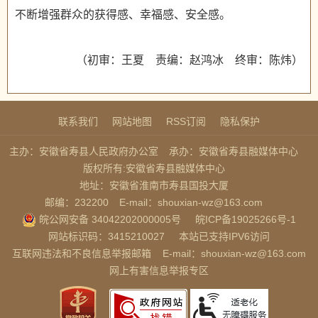
不断增强群众的获得感、幸福感、安全感。
（初审：王夏 责编：赵鸿冰 终审：陈炜）
联系我们
网站地图
RSS订阅
隐私保护
主办：安徽省寿县人民政府办公室
承办：安徽省寿县融媒体中心
版权所有:安徽省寿县融媒体中心
地址：安徽省淮南市寿县国投大厦
邮编：232200
E-mail：shouxian-wz@163.com
皖公网安备 34042202000005号
皖ICP备19025266号-1
网站标识码：3415210027
本站已支持IPV6访问
互联网违法和不良信息举报邮箱
E-mail：shouxian-wz@163.com
网上有害信息举报专区