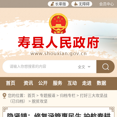
长辈版
无障碍
会员中心
首页
资讯
公开
服务
互动
走进
数据
新媒体
您的位置：
首页
>
专题报道
>
归档专栏
>
打好三大攻坚战
（已归档）
>
脱贫攻坚
隐贤镇：修复涵管惠民生 护航春耕