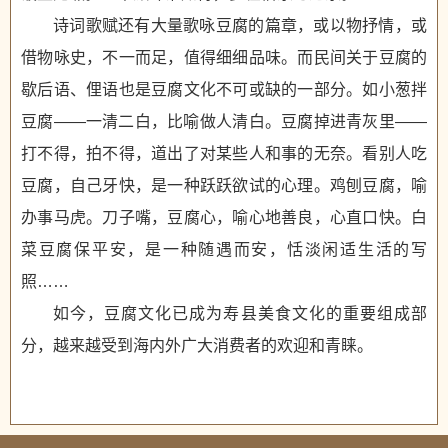
诗词歌赋还有大量歌咏豆腐的篇章，或以物抒情，或
借物咏史，不一而足，值得细细品味。而民间关于豆腐的
歇后语、俚语也是豆腐文化不可或缺的一部分。如小葱拌
豆腐——一清二白，比喻做人清白。豆腐掉进青灰里——
打不得，拍不得，道出了对某些人和事的无奈。看别人吃
豆腐，自己牙快，是一种跃跃欲试的心理。鸡刨豆腐，喻
办事马虎。刀子嘴，豆腐心，喻心地善良，心直口快。白
菜豆腐保平安，是一种随遇而安，恬淡闲适生活的写
照……
如今，豆腐文化已成为寿县美食文化的重要组成部
分，越来越受到海内外广大消费者的欢迎和青睐。