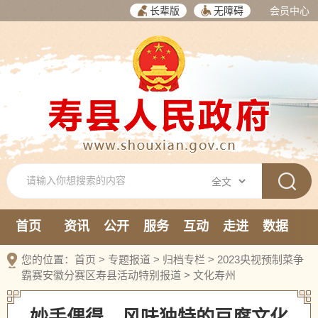
长辈版
无障碍
会员中心
首页
资讯
公开
服务
互动
走进
数据
新媒体
您的位置：
首页
>
专题报道
>
归档专栏
>
2023央视预制菜争
霸赛安徽分赛区寿县活动特别报道
>
文化寿州
妙手偶得 风味独特的豆腐文化