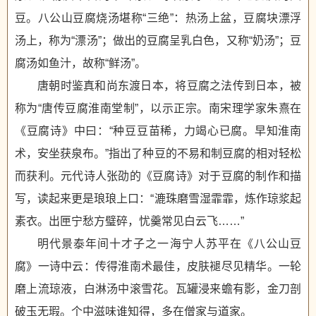
豆。八公山豆腐烧汤堪称“三绝”：热汤上盆，豆腐块漂浮
汤上，称为“漂汤”；做出的豆腐呈乳白色，又称“奶汤”；豆
腐汤如鱼汁，故称“鲜汤”。
唐朝时鉴真和尚东渡日本，将豆腐之法传到日本，被
称为“唐传豆腐淮南堂制”，以示正宗。南宋理学家朱熹在
《豆腐诗》中曰：“种豆豆苗稀，力竭心已腐。早知淮南
术，安坐获泉布。”指出了种豆的不易和制豆腐的相对轻松
而获利。元代诗人张劭的《豆腐诗》对于豆腐的制作和描
写，读起来更是琅琅上口：“漉珠磨雪湿霏霏，炼作琼浆起
素衣。出匣宁愁方璧碎，忧羹常见白云飞……”
明代景泰年间十才子之一海宁人苏平在《八公山豆
腐》一诗中云：传得淮南术最佳，皮肤褪尽见精华。一轮
磨上流琼液，白淋汤中滚雪花。瓦罐浸来蟾有影，金刀剖
破玉无瑕。个中滋味谁知得，多在僧家与道家。