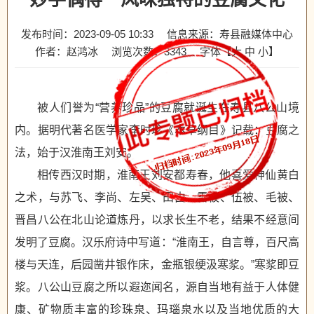
发布时间：2023-09-05 10:33
信息来源：寿县融媒体中心
作者：赵鸿冰
浏览次数：
3343
字体【
大
中
小
】
被人们誉为“营养珍品”的豆腐就诞生在寿县八公山境
内。据明代著名医学家李时珍《本草纲目》记载：豆腐之
法，始于汉淮南王刘安。
相传西汉时期，淮南王刘安都寿春，他喜爱神仙黄白
之术，与苏飞、李尚、左吴、田由、雷被、伍被、毛被、
晋昌八公在北山论道炼丹，以求长生不老，结果不经意间
发明了豆腐。汉乐府诗中写道：“淮南王，自言尊，百尺高
楼与天连，后园凿井银作床，金瓶银绠汲寒浆。”寒浆即豆
浆。八公山豆腐之所以遐迩闻名，源自当地有益于人体健
康、矿物质丰富的珍珠泉、玛瑙泉水以及当地优质的大