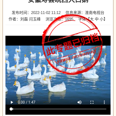
发布时间：2022-11-02 11:12
信息来源：淮南电视台
作者：刘磊 闫玉峰
浏览次数：
1695
字体【
大
中
小
】