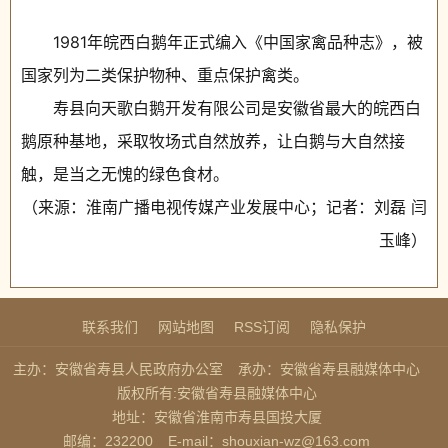
1981年皖西白鹅年正式编入《中国家禽品种志》，被
国家列为二类保护物种、重点保护禽类。
寿县向天歌白鹅开发有限公司是安徽省最大的皖西白
鹅原种基地，采取牧场式自然放养，让白鹅与大自然接
触，是当之无愧的绿色食材。
（来源：淮南广播电视传媒产业发展中心；记者：刘磊 闫
玉峰）
联系我们
网站地图
RSS订阅
隐私保护
主办：安徽省寿县人民政府办公室
承办：安徽省寿县融媒体中心
版权所有:安徽省寿县融媒体中心
地址：安徽省淮南市寿县国投大厦
邮编：232200
E-mail：shouxian-wz@163.com