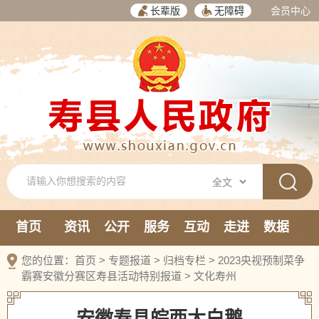
长辈版
无障碍
会员中心
首页
资讯
公开
服务
互动
走进
数据
新媒体
您的位置：
首页
>
专题报道
>
归档专栏
>
2023央视预制菜争
霸赛安徽分赛区寿县活动特别报道
>
文化寿州
安徽寿县皖西大白鹅