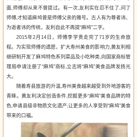
面,师傅却从来不曾提过。有一次,友利实在忍不住了,问了
师傅,才知道麻鸠曾是师傅父亲的雅号。古人有为尊者讳、
为逝者讳的传统，友利自此不再提“麻鸠”二字。
2015年2月14日，师傅李学贵走完了71岁的生命旅
程。为实现师傅的遗愿，扩大寿州美食的影响力,黄友利相
继研制开发了麻鸠特色系列菜品及小吃种类,向国家商标管
理局申请注册了“麻鸠”商标,立志将“麻鸠”美食品牌发扬光
大。
随着寿县旅游的升温,寿州美食越来越受到外地游客的
青睐。黄友利决定创造条件,挖掘更多“麻鸠”美食品牌的特
色,申请县级非物质文化遗产,让更多的人享受到“麻鸠”美食
带来的口福。