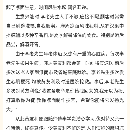
起了凉面生意，时间风生水起,闻名遐迩。
生意兴隆时,李老先生人手不够,应接不暇,顾客时常需
自己刷碗洗筷,自我服务。麻鸠凉面风味独特,从罗汉果中
提糖辅以多种辛香料,是夏季解暑降温的美食。特别是酒后
品尝，解酒开胃。
由于李老先生年老体迈,又患有严重的心脏病，每次李
老先生如果生病，邻居黄友利都会第一时间将其送医,前后
多次送老人家到淮南市及省城医院就诊。李老先生多次发
生心肌梗死,均被黄友利及时送医院抢救。事后,李老先生
多次对黄友利说:“我这条老命是你给拽回来的,我无以为报,
打算收你为徒,教你凉面制作技艺，希望你能将它发扬光
大。”
从此黄友利便跟随师傅李学贵潜心学习,像对待父亲一
样待他，终得真传。令黄友利不解的是,人们惯称的麻鸠凉