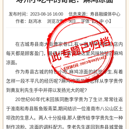
发布时间：2023-08-16 16:00
信息来源：寿县融媒体中心
作者：赵鸿冰
浏览次数：
903
字体【
大
中
小
】
在古城寿县南大街曹家巷口,有一家月琴快餐店,店内
每天都是顾客盈门，最吸引食客的是这里风味独特的麻鸠
凉面。
作为寿县古城的特色小吃,麻鸠凉面的前世今生,有着
怎样一段不平凡的经历呢?麻鸠凉面又是怎样从李学贵传
到黄友利先生手中并得以发扬光大的呢?
20世纪60年代末回族同胞李学贵为了生计,常常往返
于淮南和寿县贩鱼贩青菜,期间结识一位淮南市八公山区土
坝孜的生意人。两人十分投缘,那人便传给李学贵先生一种
制作凉粉、凉面的调料配方。李老先生遂回到寿县城里做