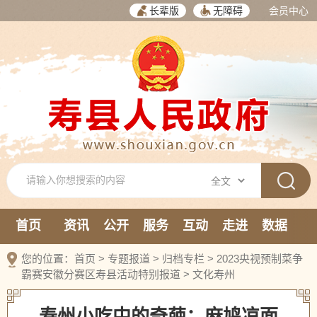
长辈版
无障碍
会员中心
首页
资讯
公开
服务
互动
走进
数据
新媒体
您的位置：
首页
>
专题报道
>
归档专栏
>
2023央视预制菜争
霸赛安徽分赛区寿县活动特别报道
>
文化寿州
寿州小吃中的奇葩：麻鸠凉面