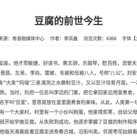
豆腐的前世今生
来源：寿县融媒体中心
作者：李凤鑫
浏览次数：
6368
字体【
的宝座。他才思敏捷、好读书、善文辞、乐鼓琴，慰百姓，流誉
晋昌、左吴、李尚、雷被、毛被和伍被八人，号称“八公”。刘
珠”“大泉”“玛瑙”三泉清冽之水磨制豆汁，又以豆汁培育丹苗。
质。当时，刘府一位名叫李迈的门客，把它拿回家后用釜煮食
名字叫“豆釜”，意思是放在釜里面煮食的美味。从此，人类第一
有一个大泉村，村里有一个小伙叫狗蛋，他家境贫寒，自幼父
就开始学做豆腐。从失败到成功，他逐步掌握了豆腐的制作程
他每天清晨挑着豆腐走进寿春古城，沿街叫卖。邻居枣花姑娘