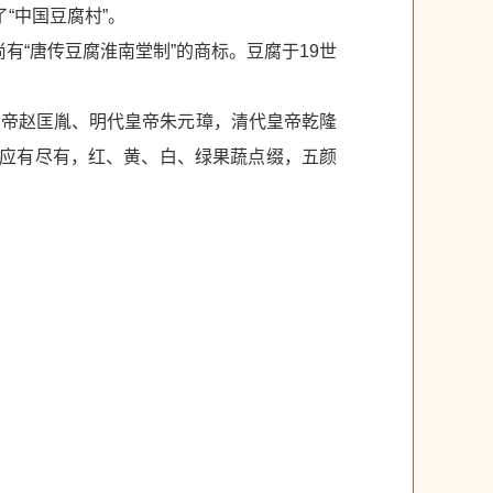
“中国豆腐村”。
尚有“唐传豆腐淮南堂制”的商标。豆腐于19世
皇帝赵匡胤、明代皇帝朱元璋，清代皇帝乾隆
肴应有尽有，红、黄、白、绿果蔬点缀，五颜