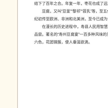
结下了百年之合。年复一年，枣花也成了远近
豆腐，又叫“豆釜”“黎祁”“菽乳”等，
纪初传至欧洲、非洲和北美洲，至今已成为
在漫长的历史进程中，寿县人民用智慧
品尝。著名的“寿州豆腐宴”一百多种风味
六色，花团锦簇，使人垂涎欲滴。