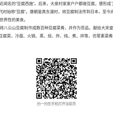
闻名的“豆腐西施”。后来，大泉村家家户户都做豆腐，便形成了
至五代时始称“豆腐”。唐朝鉴真东渡时，将豆腐制法传到日本，至今
世界性的美食。
将八公山豆腐制作成数百种豆腐菜肴，并作为贡品，献给大宋
的豆腐菜，冷盘、火锅、蒸、烩、炸、炖、煮、拌等，仿荤素菜
扫一扫在手机打开当前页