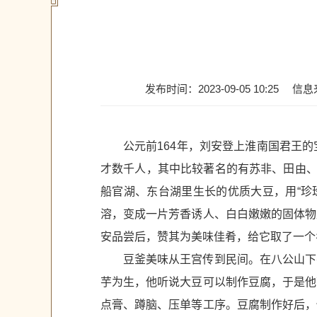
发布时间：2023-09-05 10:25
信息
公元前164年，刘安登上淮南国君王
才数千人，其中比较著名的有苏非、田由、
船官湖、东台湖里生长的优质大豆，用“珍
溶，变成一片芳香诱人、白白嫩嫩的固体物
安品尝后，赞其为美味佳肴，给它取了一个
豆釜美味从王宫传到民间。在八公山下
芋为生，他听说大豆可以制作豆腐，于是他
点膏、蹲脑、压单等工序。豆腐制作好后，