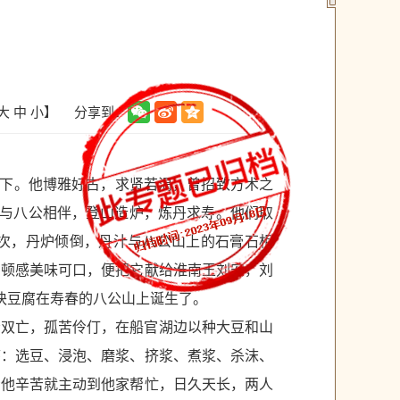
分享到：
大
中
小
】
天下。他博雅好古，求贤若渴，曾招致方术之
安与八公相伴，登山造炉，炼丹求寿。他们取
一次，丹炉倾倒，丹汁与八公山上的石膏石相
，顿感美味可口，便把它献给淮南王刘安，刘
块豆腐在寿春的八公山上诞生了。
母双亡，孤苦伶仃，在船官湖边以种大豆和山
序：选豆、浸泡、磨浆、挤浆、煮浆、杀沫、
看他辛苦就主动到他家帮忙，日久天长，两人