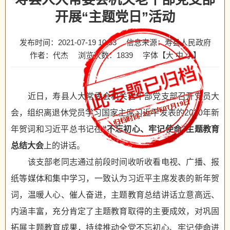
开展“主题党日”活动
发布时间：2021-07-19 10:33
信息来源：寿县人民政府
作者：代杰
浏览次数：
1839
字体【
大
中
小
】
近日，寿县人大常委会机关老干部党支部召开党员大
会，组织离退休党员学习国家主席习近平发表的2020年新
年贺词和习近平总书记在
“不忘初心、牢记使命”主题教育
总结大会
上的讲话。
该支部老同志通过前段时间收听收看电视、广播、报
纸等媒体和集中学习，一致认为习近平主席发表的新年贺
词，温暖人心、催人奋进，主题教育总结讲话立意高远、
内涵丰富，充分肯定了主题教育取得的主要成效，对巩固
拓展主题教育成果，持续推动全党不忘初心、牢记使命进