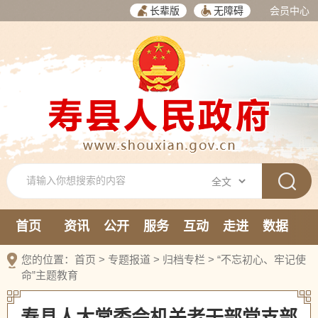
长辈版
无障碍
会员中心
首页
资讯
公开
服务
互动
走进
数据
新媒体
您的位置：
首页
>
专题报道
>
归档专栏
>
“不忘初心、牢记使
命”主题教育
寿县人大常委会机关老干部党支部