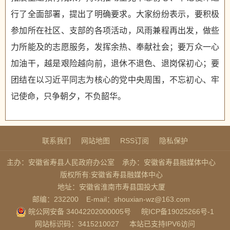
行了全面部署，提出了明确要求。大家纷纷表示，要积极
参加所在社区、支部的各项活动，风雨兼程再出发，做些
力所能及的志愿服务，发挥余热、奉献社会；要万众一心
加油干，越是艰险越向前，退休不退色、退岗保初心；要
团结在以习近平同志为核心的党中央周围，不忘初心、牢
记使命，只争朝夕，不负韶华。
联系我们
网站地图
RSS订阅
隐私保护
主办：安徽省寿县人民政府办公室
承办：安徽省寿县融媒体中心
版权所有:安徽省寿县融媒体中心
地址：安徽省淮南市寿县国投大厦
邮编：232200
E-mail：shouxian-wz@163.com
皖公网安备 34042202000005号
皖ICP备19025266号-1
网站标识码：3415210027
本站已支持IPV6访问