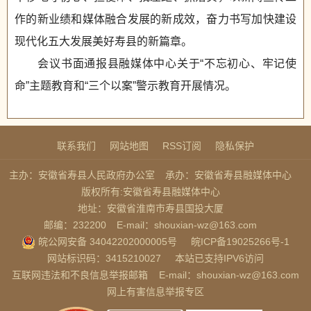
作的新业绩和媒体融合发展的新成效，奋力书写加快建设
现代化五大发展美好寿县的新篇章。
会议书面通报县融媒体中心关于“不忘初心、牢记使
命”主题教育和“三个以案”警示教育开展情况。
联系我们
网站地图
RSS订阅
隐私保护
主办：安徽省寿县人民政府办公室
承办：安徽省寿县融媒体中心
版权所有:安徽省寿县融媒体中心
地址：安徽省淮南市寿县国投大厦
邮编：232200
E-mail：shouxian-wz@163.com
皖公网安备 34042202000005号
皖ICP备19025266号-1
网站标识码：3415210027
本站已支持IPV6访问
互联网违法和不良信息举报邮箱
E-mail：shouxian-wz@163.com
网上有害信息举报专区