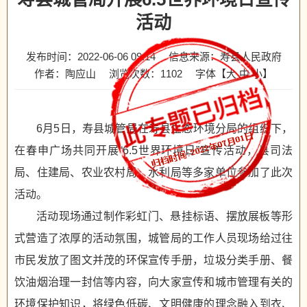
活动
发布时间：2022-06-06 09:14
信息来源：寿县人民政府
作者：陶应山
浏览次数：
1102
字体【
大
中
小
】
6月5日，寿县城管局在寿县生态环境分局的组织下，
在春申广场共同开展“6.5世界环境日”宣传活动，县司法
局、住建局、农业农村局、水利局等多家单位参加了此次
活动。
活动现场通过制作彩虹门、悬挂标语、摆放展板等形
式营造了浓厚的活动氛围，城管局的工作人员现场给过往
市民发放了图文并茂的环保宣传手册，垃圾分类手册、餐
饮油烟治理一封信等内容，向大家宣传和城市管理有关的
环境保护知识，将绿色低碳、文明健康的理念融入到衣、