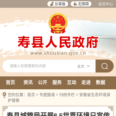
长辈版
无障碍
会员中心
首页
资讯
公开
服务
互动
走进
数据
新媒体
您的位置：
首页
>
专题报道
>
归档专栏
>
安徽省生态环境保
护督察
寿县城管局开展6.5世界环境日宣传